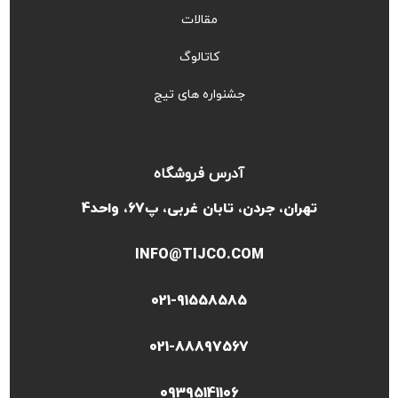
مقالات
کاتالوگ
جشنواره های تیج
آدرس فروشگاه
تهران، جردن، تابان غربی، پ67، واحد4
INFO@TIJCO.COM
021-91558585
021-88897567
09395141106