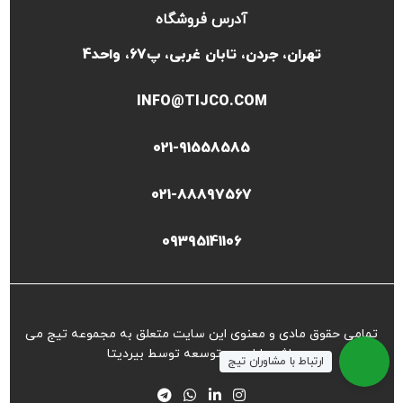
آدرس فروشگاه
تهران، جردن، تابان غربی، پ67، واحد4
INFO@TIJCO.COM
021-91558585
021-88897567
09395141106
تمامی حقوق مادی و معنوی این سایت متعلق به مجموعه تیج می
باشد طراحی و توسعه توسط
بیردیتا
ارتباط با مشاوران تیج