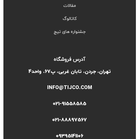
مقالات
کاتالوگ
جشنواره های تیج
آدرس فروشگاه
تهران، جردن، تابان غربی، پ67، واحد4
INFO@TIJCO.COM
021-91558585
021-88897567
09395141106