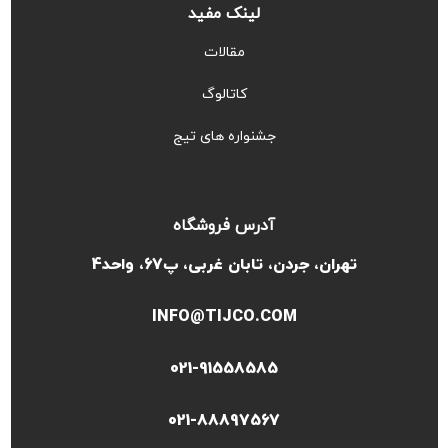
لینک مفید
مقالات
کاتالوگ
جشنواره های تیج
آدرس فروشگاه
تهران، جردن، تابان غربی، پ67، واحد4
INFO@TIJCO.COM
021-91558585
021-88897567