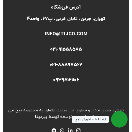
آدرس فروشگاه
تهران، جردن، تابان غربی، پ67، واحد4
INFO@TIJCO.COM
021-91558585
021-88897567
09395141106
تمامی حقوق مادی و معنوی این سایت متعلق به مجموعه تیج می
باشد طراحی و توسعه توسط
بیردیتا
ارتباط با مشاوران تیج