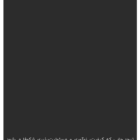
تیج؛ جایی که کیفیت، نوآوری و مسئولیت‌پذیری شکوفا می‌شود