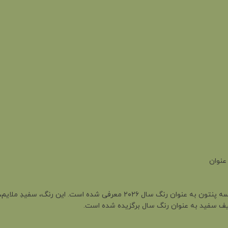
سفید ابری (Cloud Dancer - کد PANTONE 11-4201) توسط مؤسسه پنتون به عنوان رنگ
ک طیف سفید به عنوان رنگ سال برگزیده شده است.