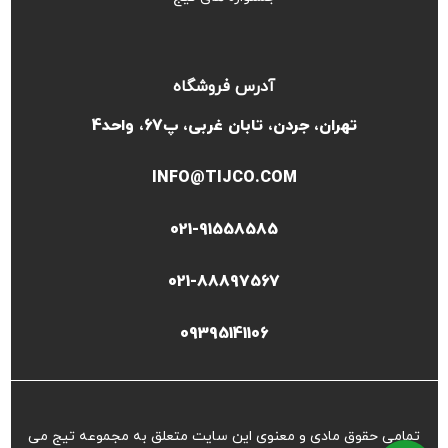
آدرس فروشگاه
تهران، جردن، تابان غربی، پ67، واحد4
INFO@TIJCO.COM
021-91558585
021-88897567
09395141106
تمامی حقوق مادی و معنوی این سایت متعلق به مجموعه تیج می