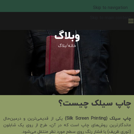
Skip to navigation
Skip to main content
وبلاگ
خانه
بلاگ
بلاگ
چاپ سیلک چیست و چرا برای
سررسید ۱۴۰۵ بهترین گزینه است؟
مجموعه تیج
در نوامبر 13, 2025
چاپ سیلک چیست؟
چاپ سیلک (Silk Screen Printing)
یکی از قدیمی‌ترین و درعین‌حال
ماندگارترین روش‌های چاپ است که در آن، طرح از روی یک شابلون
(توری ظریف) با فشار رنگ روی سطح مورد نظر منتقل می‌شود.