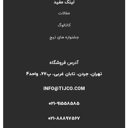
لینک مفید
مقالات
کاتالوگ
جشنواره های تیج
آدرس فروشگاه
تهران، جردن، تابان غربی، پ67، واحد4
INFO@TIJCO.COM
021-91558585
021-88897567