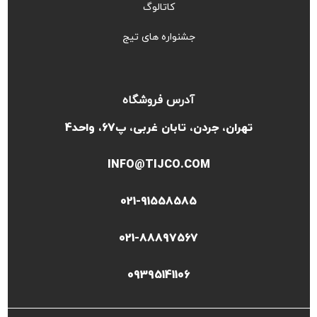
کاتالوگ
جشنواره های تیج
آدرس فروشگاه
تهران، جردن، تابان غربی، پ67، واحد4
INFO@TIJCO.COM
021-91558585
021-88897567
09395141106