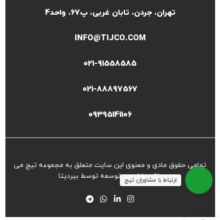
تهران، جردن، تابان غربی، پ67، واحد4
INFO@TIJCO.COM
021-91558585
021-88897567
09395141106
تمامی حقوق مادی و معنوی این سایت متعلق به مجموعه تیج می
باشد طراحی و توسعه توسط
بیردیتا
ارتباط با مشاوران تیج