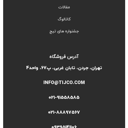
مقالات
کاتالوگ
جشنواره های تیج
آدرس فروشگاه
تهران، جردن، تابان غربی، پ67، واحد4
INFO@TIJCO.COM
021-91558585
021-88897567
09395141106