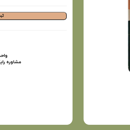
ثب
واح
مشاوره را