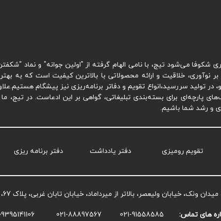
 شکوفا می‌شود تیج، با نامی الهام گرفته از "اولین جوانه" و نماد "شک
بر نوآوری، خلاقیت و ارائه محصولاتی با بالاترین کیفیت است که به بهتری
 رو، در تولید سررسید،انواع تقویم و دفاتر برنامه‌ریزی نیز پیشگام هستیم.ع
ی پارچه‌ای برای بسته‌بندی تبلیغاتی، گواهی بر این ادعاست. در تیج، ما مت
ری و رشد شما باشیم.
تقویم رومیزی
دفتر یادداشت
دفتر برنامه ریزی
یدان ونک، خیابان ولیعصر، بالاتر از میرداماد، خیابان تابان غربی، پلاک 67، طبقه دوم، واحد4
ه های تماس:
021-91558585
021-88897567
09395141106