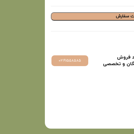
ت سفارش
د فروش
02191558585
یگان و تخصصی