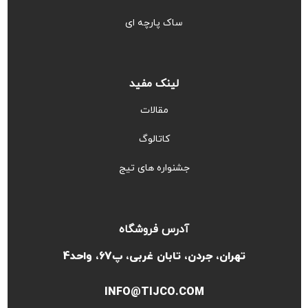
ساک پارچه ای
لینک مفید
مقالات
کاتالوگ
جشنواره های تیج
آدرس فروشگاه
تهران، جردن، تابان غربی، پ67، واحد4
INFO@TIJCO.COM