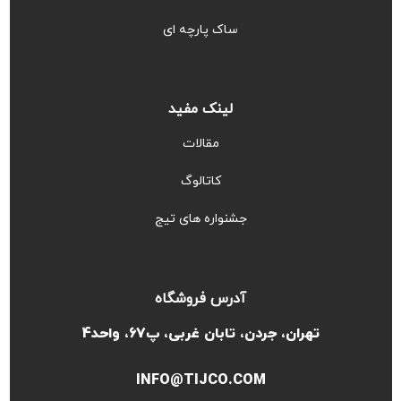
ساک پارچه ای
لینک مفید
مقالات
کاتالوگ
جشنواره های تیج
آدرس فروشگاه
تهران، جردن، تابان غربی، پ67، واحد4
INFO@TIJCO.COM