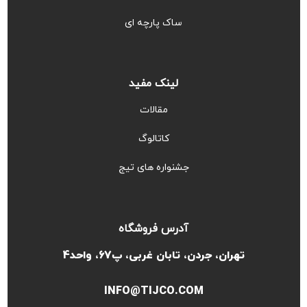
ساک پارچه ای
لینک مفید
مقالات
کاتالوگ
جشنواره های تیج
آدرس فروشگاه
تهران، جردن، تابان غربی، پ67، واحد4
INFO@TIJCO.COM